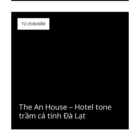
Đọc thêm
TỪ 250K/ĐÊM
The An House – Hotel tone
trầm cá tính Đà Lạt
Đọc thêm