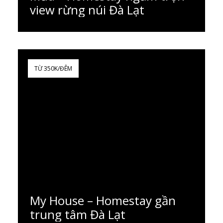
view rừng núi Đà Lạt
Đọc thêm
TỪ 350K/ĐÊM
My House – Homestay gần
trung tâm Đà Lạt