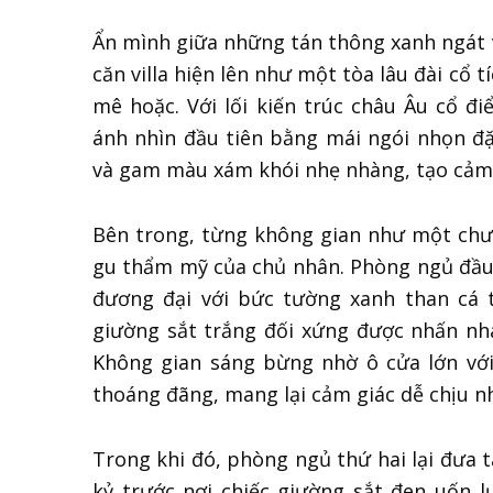
Ẩn mình giữa những tán thông xanh ngát 
căn villa hiện lên như một tòa lâu đài cổ 
mê hoặc. Với lối kiến trúc châu Âu cổ đ
ánh nhìn đầu tiên bằng mái ngói nhọn 
và gam màu xám khói nhẹ nhàng, tạo cảm 
Bên trong, từng không gian như một chươ
gu thẩm mỹ của chủ nhân. Phòng ngủ đầu
đương đại với bức tường xanh than cá tí
giường sắt trắng đối xứng được nhấn nhá 
Không gian sáng bừng nhờ ô cửa lớn với
thoáng đãng, mang lại cảm giác dễ chịu n
Trong khi đó, phòng ngủ thứ hai lại đưa 
kỷ trước nơi chiếc giường sắt đen uốn 