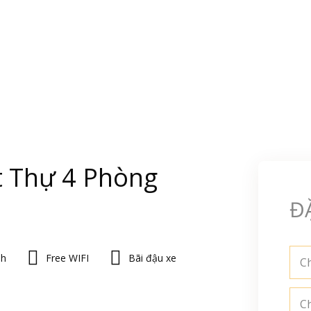
t Thự 4 Phòng
Đ
nh
Free WIFI
Bãi đậu xe
Ch
C