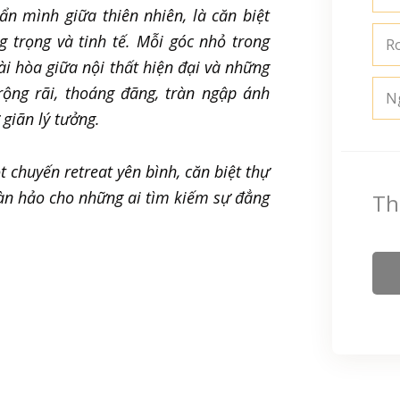
n mình giữa thiên nhiên, là căn biệt
trọng và tinh tế. Mỗi góc nhỏ trong
R
ài hòa giữa nội thất hiện đại và những
rộng rãi, thoáng đãng, tràn ngập ánh
N
 giãn lý tưởng.
t chuyến retreat yên bình, căn biệt thự
àn hảo cho những ai tìm kiếm sự đẳng
Th