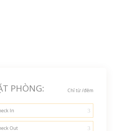
ẶT PHÒNG:
Chỉ từ
/đêm
eck In
heck Out