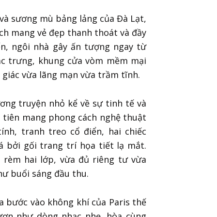
và sương mù bảng lảng của Đà Lạt,
tích mang vẻ đẹp thanh thoát và đầy
iển, ngôi nhà gây ấn tượng ngay từ
đặc trưng, khung cửa vòm mềm mại
giác vừa lãng mạn vừa trầm tĩnh.
ng truyện nhỏ kể về sự tinh tế và
 tiên mang phong cách nghệ thuật
nh, tranh treo cổ điển, hai chiếc
bởi gối trang trí họa tiết lạ mắt.
 rèm hai lớp, vừa đủ riêng tư vừa
hư buổi sáng đầu thu.
ta bước vào không khí của Paris thế
lượn như dòng nhạc nhẹ, hòa cùng