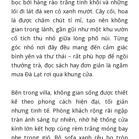
bọc bởi hàng rào trắng tinh khôi và những
lối đi lát đá xen cỏ xanh mướt. Cây cối, hoa
lá được chăm chút tỉ mỉ, tạo nên không
gian trong lành, gần gũi như một khu vườn
cổ tích thu nhỏ giữa lòng phố núi. Từng
góc nhỏ nơi đây đều mang đến cảm giác
bình yên và thư thái – rất phù hợp để ngồi
thưởng trà, đọc sách hay đơn giản là ngắm
mưa Đà Lạt rơi qua khung cửa.
Bên trong villa, không gian sống được thiết
kế theo phong cách hiện đại, tối giản
nhưng tinh tế. Phòng khách rộng rãi ngập
tràn ánh sáng tự nhiên, nhờ hệ thống cửa
kính lớn kết hợp cùng rèm trắng mỏng bay
nhẹ trong gió. Bộ sofa xanh rêu bo tròn