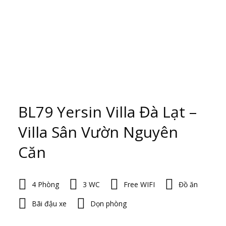
BL79 Yersin Villa Đà Lạt –
Villa Sân Vườn Nguyên
Căn
4 Phòng
3 WC
Free WIFI
Đồ ăn
Bãi đậu xe
Dọn phòng