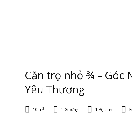
Căn trọ nhỏ ¾ – Góc 
Yêu Thương
2
10 m
1 Giường
1 Vệ sinh
F