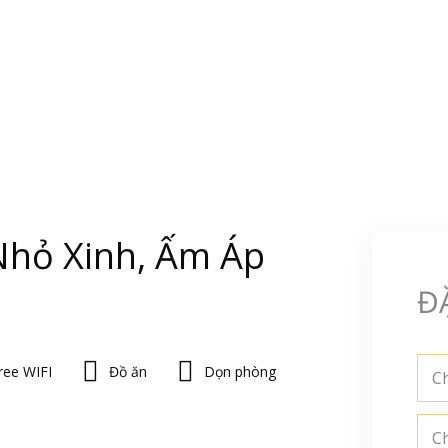
Nhỏ Xinh, Ấm Áp
Đ
ree WIFI
Đồ ăn
Dọn phòng
Ch
C