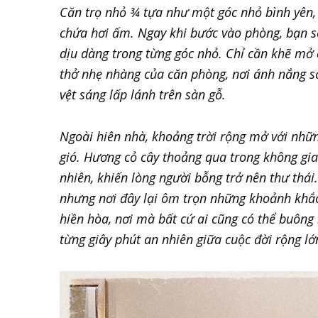
Căn trọ nhỏ ¾ tựa như một góc nhỏ bình yên,
chứa hơi ấm. Ngay khi bước vào phòng, bạn 
dịu dàng trong từng góc nhỏ. Chỉ cần khẽ mở
thở nhẹ nhàng của căn phòng, nơi ánh nắng s
vệt sáng lấp lánh trên sàn gỗ.
Ngoài hiên nhà, khoảng trời rộng mở với nhữn
gió. Hương cỏ cây thoảng qua trong không gia
nhiên, khiến lòng người bỗng trở nên thư thái
nhưng nơi đây lại ôm trọn những khoảnh khắc
hiền hòa, nơi mà bất cứ ai cũng có thể buông
từng giây phút an nhiên giữa cuộc đời rộng lớ