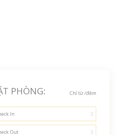
ẶT PHÒNG:
Chỉ từ
/đêm
eck In
heck Out