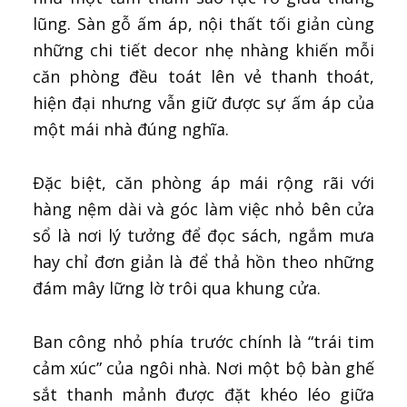
lũng. Sàn gỗ ấm áp, nội thất tối giản cùng
những chi tiết decor nhẹ nhàng khiến mỗi
căn phòng đều toát lên vẻ thanh thoát,
hiện đại nhưng vẫn giữ được sự ấm áp của
một mái nhà đúng nghĩa.
Đặc biệt, căn phòng áp mái rộng rãi với
hàng nệm dài và góc làm việc nhỏ bên cửa
sổ là nơi lý tưởng để đọc sách, ngắm mưa
hay chỉ đơn giản là để thả hồn theo những
đám mây lững lờ trôi qua khung cửa.
Ban công nhỏ phía trước chính là “trái tim
cảm xúc” của ngôi nhà. Nơi một bộ bàn ghế
sắt thanh mảnh được đặt khéo léo giữa