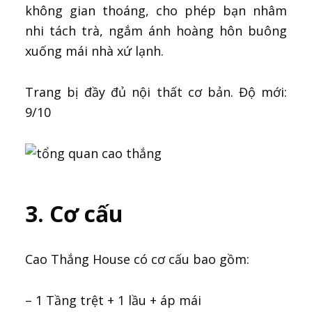
không gian thoáng, cho phép bạn nhâm
nhi tách trà, ngắm ánh hoàng hôn buông
xuống mái nhà xứ lạnh.
Trang bị đầy đủ nội thất cơ bản. Độ mới:
9/10
3. Cơ cấu
Cao Thắng House có cơ cấu bao gồm:
– 1 Tầng trệt + 1 lầu + áp mái