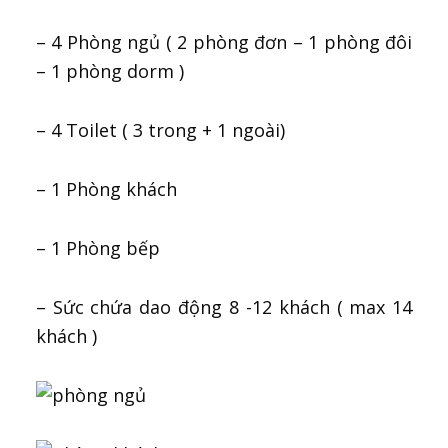
– 4 Phòng ngủ ( 2 phòng đơn – 1 phòng đôi
– 1 phòng dorm )
– 4 Toilet ( 3 trong + 1 ngoài)
– 1 Phòng khách
– 1 Phòng bếp
– Sức chứa dao động 8 -12 khách ( max 14
khách )