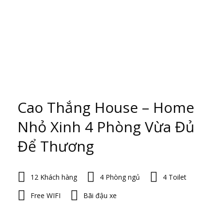
Cao Thắng House – Home
Nhỏ Xinh 4 Phòng Vừa Đủ
Để Thương
12 Khách hàng
4 Phòng ngủ
4 Toilet
Free WIFI
Bãi đậu xe