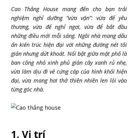
Cao Thắng House mang đến cho bạn trải
nghiệm nghỉ dưỡng “vừa vặn”: vừa để yêu
thương, vừa để nghỉ ngơi, vừa để bắt đầu
những điều mới mỗi sáng. Ngôi nhà mang dấu
ấn kiến trúc hiện đại với những đường nét tối
giản nhưng dứt khoát. Nổi bật giữa mặt phố là
ban công nhỏ xinh phủ giàn cây xanh rủ nhẹ,
vừa làm dịu đi vẻ cứng cáp của hình khối hiện
đại, vừa mang hơi thở thiên nhiên len lỏi vào
từng góc nhà.
1. Vị trí