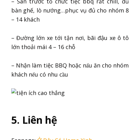
– Sân trước tổ chức tiệc bbq rất chill, đủ
bàn ghế, lò nướng…phục vụ đủ cho nhóm 8
– 14 khách
– Đường lớn xe tới tận nơi, bãi đậu xe ô tô
lớn thoải mái 4 – 16 chỗ
– Nhận làm tiệc BBQ hoặc nấu ăn cho nhóm
khách nếu có nhu cầu
5. Liên hệ