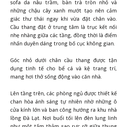
sofa da nâu trầm, bàn trà tròn nhỏ và
những chậu cây xanh mướt tạo nên cảm
giác thư thái ngay khi vừa đặt chân vào.
Cầu thang đặt ở trung tâm là trục kết nối
nhẹ nhàng giữa các tầng, đồng thời là điểm
nhấn duyên dáng trong bố cục không gian.
Góc nhỏ dưới chân cầu thang được tận
dụng tinh tế cho bể cá và kệ trang trí,
mang hơi thở sống động vào căn nhà.
Lên tầng trên, các phòng ngủ được thiết kế
chan hòa ánh sáng tự nhiên nhờ những ô
cửa kính lớn và ban công hướng ra khu nhà
lồng Đà Lạt. Nơi buổi tối lên đèn lung linh
như một tấm thảm sao rực rỡ giữa thung