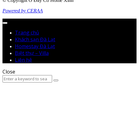
© Copyright Ở Đây Có Home Xinh
Powered by CERAA
Menu
Trang chủ
Khách sạn Đà Lạt
Homestay Đà Lạt
Biệt thự – Villa
Liên hệ
Close
Search
Search
for: