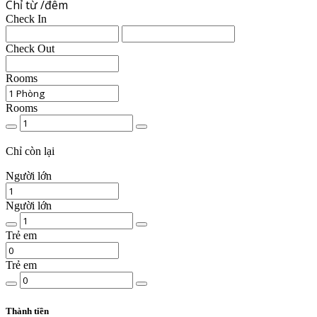
Chỉ từ
/đêm
Check In
Check Out
Rooms
Rooms
Chất
lượng
phòng
Chỉ
còn lại
Người lớn
Người lớn
Số
lượng
Trẻ em
người
lớn
Trẻ em
Số
trẻ
em
View
Thành tiền