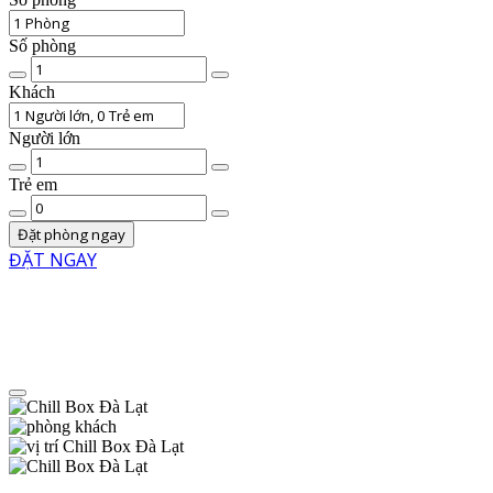
Số phòng
Chất
lượng
Khách
phòng
Người lớn
Số
lượng
Trẻ em
người
Số
lớn
trẻ
Đặt phòng ngay
em
ĐẶT NGAY
Menu