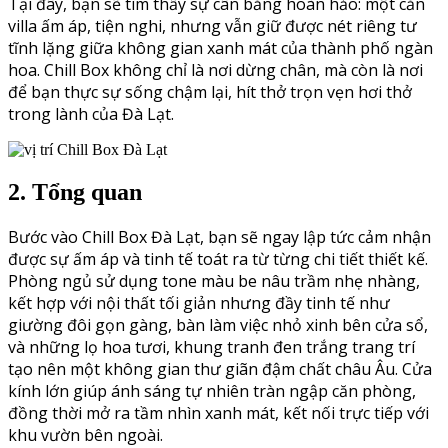
Tại đây, bạn sẽ tìm thấy sự cân bằng hoàn hảo: một căn
villa ấm áp, tiện nghi, nhưng vẫn giữ được nét riêng tư
tĩnh lặng giữa không gian xanh mát của thành phố ngàn
hoa. Chill Box không chỉ là nơi dừng chân, mà còn là nơi
để bạn thực sự sống chậm lại, hít thở trọn vẹn hơi thở
trong lành của Đà Lạt.
2. Tổng quan
Bước vào Chill Box Đà Lạt, bạn sẽ ngay lập tức cảm nhận
được sự ấm áp và tinh tế toát ra từ từng chi tiết thiết kế.
Phòng ngủ sử dụng tone màu be nâu trầm nhẹ nhàng,
kết hợp với nội thất tối giản nhưng đầy tinh tế như
giường đôi gọn gàng, bàn làm việc nhỏ xinh bên cửa sổ,
và những lọ hoa tươi, khung tranh đen trắng trang trí
tạo nên một không gian thư giãn đậm chất châu Âu. Cửa
kính lớn giúp ánh sáng tự nhiên tràn ngập căn phòng,
đồng thời mở ra tầm nhìn xanh mát, kết nối trực tiếp với
khu vườn bên ngoài.