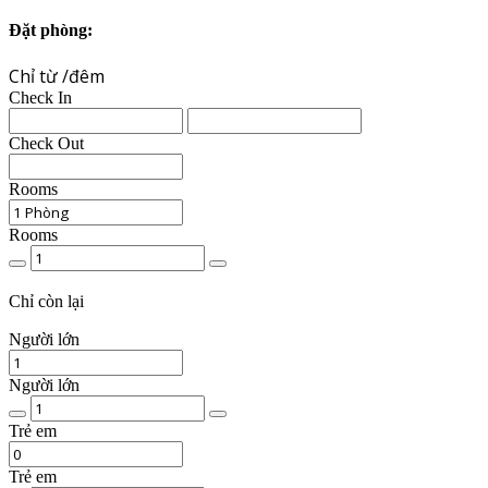
Đặt phòng:
Chỉ từ
/đêm
Check In
Check Out
Rooms
Rooms
Chất
lượng
phòng
Chỉ
còn lại
Người lớn
Người lớn
Số
lượng
Trẻ em
người
lớn
Trẻ em