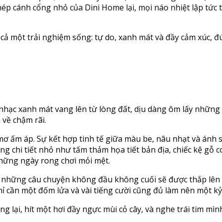
ép cánh cổng nhỏ của Dini Home lại, mọi náo nhiệt lập tức
ả một trải nghiệm sống: tự do, xanh mát và đầy cảm xúc, đú
nhạc xanh mát vang lên từ lòng đất, dịu dàng ôm lấy những
 về chậm rãi.
ơ ấm áp. Sự kết hợp tinh tế giữa màu be, nâu nhạt và ánh 
 chi tiết nhỏ như tấm thảm họa tiết bản địa, chiếc kệ gỗ c
những ngày rong chơi mỏi mệt.
 những câu chuyện không đầu không cuối sẽ được thắp lên t
chỉ cần một đốm lửa và vài tiếng cười cũng đủ làm nên một kỷ
ng lại, hít một hơi đầy ngực mùi cỏ cây, và nghe trái tim mì