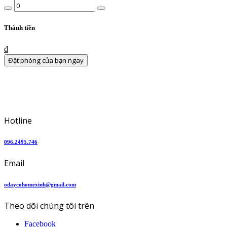
Số
trẻ
em
View
Thành tiền
Details
₫
Đặt phòng của bạn ngay
Hotline
096.2495.746
Email
odaycohomexinh@gmail.com
Theo dõi chúng tôi trên
Facebook