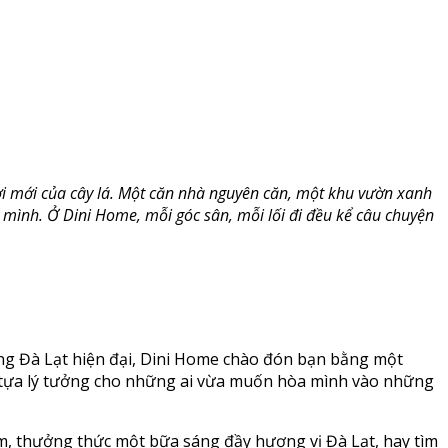
ơi mới của cây lá. Một căn nhà nguyên căn, một khu vườn xanh
h mình. Ở Dini Home, mỗi góc sân, mỗi lối đi đều kể câu chuyện
ng Đà Lạt hiện đại, Dini Home chào đón bạn bằng một
m tựa lý tưởng cho những ai vừa muốn hòa mình vào những
m, thưởng thức một bữa sáng đầy hương vị Đà Lạt, hay tìm