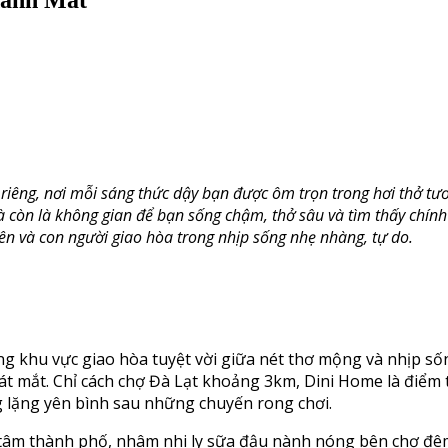
riêng, nơi mỗi sáng thức dậy bạn được ôm trọn trong hơi thở tư
mà còn là không gian để bạn sống chậm, thở sâu và tìm thấy chín
iên và con người giao hòa trong nhịp sống nhẹ nhàng, tự do.
g khu vực giao hòa tuyệt vời giữa nét thơ mộng và nhịp số
át mắt. Chỉ cách chợ Đà Lạt khoảng 3km, Dini Home là điể
g lặng yên bình sau những chuyến rong chơi.
g tâm thành phố, nhâm nhi ly sữa đậu nành nóng bên chợ đê