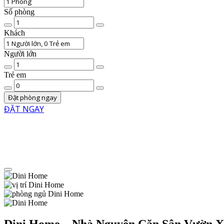
Số phòng
Chất
lượng
Khách
phòng
Người lớn
Số
lượng
Trẻ em
người
Số
lớn
trẻ
Đặt phòng ngay
em
ĐẶT NGAY
Menu
Dini Home – Nhà Nguyên Căn Sân Vườn 