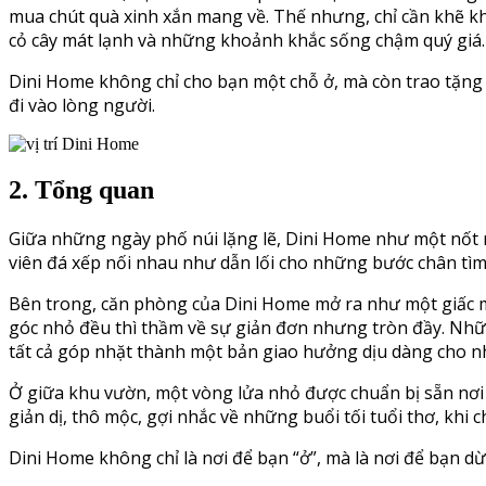
mua chút quà xinh xắn mang về. Thế nhưng, chỉ cần khẽ kh
cỏ cây mát lạnh và những khoảnh khắc sống chậm quý giá.
Dini Home không chỉ cho bạn một chỗ ở, mà còn trao tặng c
đi vào lòng người.
2. Tổng quan
Giữa những ngày phố núi lặng lẽ, Dini Home như một nốt 
viên đá xếp nối nhau như dẫn lối cho những bước chân tìm
Bên trong, căn phòng của Dini Home mở ra như một giấc m
góc nhỏ đều thì thầm về sự giản đơn nhưng tròn đầy. Những
tất cả góp nhặt thành một bản giao hưởng dịu dàng cho 
Ở giữa khu vườn, một vòng lửa nhỏ được chuẩn bị sẵn nơi
giản dị, thô mộc, gợi nhắc về những buổi tối tuổi thơ, khi 
Dini Home không chỉ là nơi để bạn “ở”, mà là nơi để bạn dừ