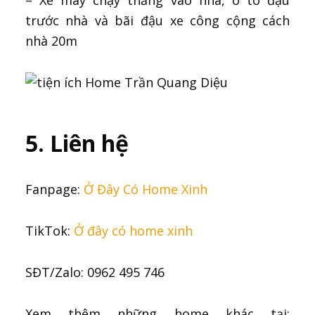
– Xe máy chạy thẳng vào nhà, ô tô đậu
trước nhà và bãi đậu xe công cộng cách
nhà 20m
5. Liên hệ
Fanpage:
Ở Đây Có Home Xinh
TikTok:
Ở đây có home xinh
SĐT/Zalo: 0962 495 746
Xem thêm những home khác tại: