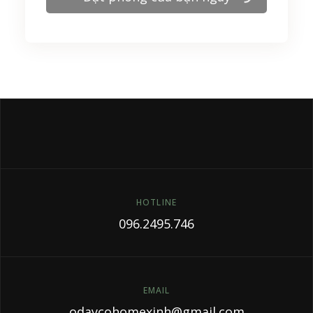
HOTLINE
096.2495.746
EMAIL
odaycohomexinh@gmail.com