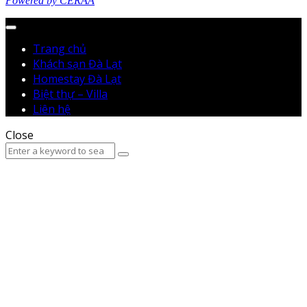
Powered by CERAA
Menu
Trang chủ
Khách sạn Đà Lạt
Homestay Đà Lạt
Biệt thự – Villa
Liên hệ
Close
Search
Search
for: