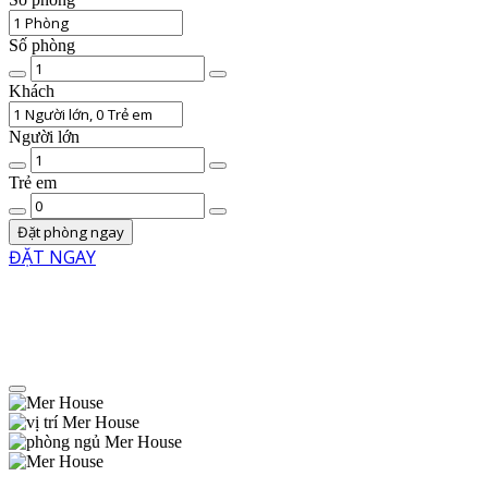
Số phòng
Chất
lượng
Khách
phòng
Người lớn
Số
lượng
Trẻ em
người
Số
lớn
trẻ
Đặt phòng ngay
em
ĐẶT NGAY
Menu