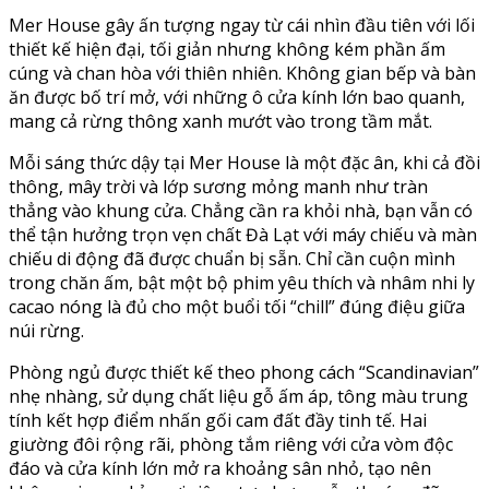
Mer House gây ấn tượng ngay từ cái nhìn đầu tiên với lối
thiết kế hiện đại, tối giản nhưng không kém phần ấm
cúng và chan hòa với thiên nhiên. Không gian bếp và bàn
ăn được bố trí mở, với những ô cửa kính lớn bao quanh,
mang cả rừng thông xanh mướt vào trong tầm mắt.
Mỗi sáng thức dậy tại Mer House là một đặc ân, khi cả đồi
thông, mây trời và lớp sương mỏng manh như tràn
thẳng vào khung cửa. Chẳng cần ra khỏi nhà, bạn vẫn có
thể tận hưởng trọn vẹn chất Đà Lạt với máy chiếu và màn
chiếu di động đã được chuẩn bị sẵn. Chỉ cần cuộn mình
trong chăn ấm, bật một bộ phim yêu thích và nhâm nhi ly
cacao nóng là đủ cho một buổi tối “chill” đúng điệu giữa
núi rừng.
Phòng ngủ được thiết kế theo phong cách “Scandinavian”
nhẹ nhàng, sử dụng chất liệu gỗ ấm áp, tông màu trung
tính kết hợp điểm nhấn gối cam đất đầy tinh tế. Hai
giường đôi rộng rãi, phòng tắm riêng với cửa vòm độc
đáo và cửa kính lớn mở ra khoảng sân nhỏ, tạo nên