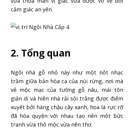
vừa thỏa mãn vị giác vừa được vỗ về bởi
cảm giác an yên.
2. Tổng quan
Ngôi nhà gỗ nhỏ này như một nốt nhạc
trầm giữa bản hòa ca của núi rừng, nơi mà
vẻ mộc mạc của tường gỗ nâu, mái tôn
giản dị và hiên nhà rải sỏi trắng được điểm
xuyết bởi hàng chậu cây xanh, hoa lá rực rỡ
đã hòa quyện với nhau tạo nên một bức
tranh vừa thô mộc vừa nên thơ.