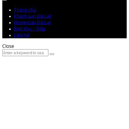
Menu
Trang chủ
Khách sạn Đà Lạt
Homestay Đà Lạt
Biệt thự – Villa
Liên hệ
Close
Search
Search
for: