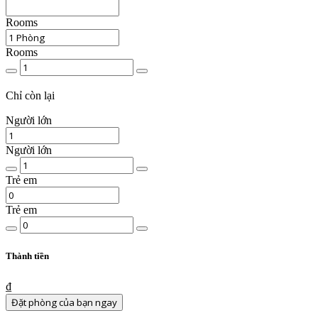
Rooms
Rooms
Chất
lượng
phòng
Chỉ
còn lại
Người lớn
Người lớn
Số
lượng
Trẻ em
người
lớn
Trẻ em
Số
trẻ
em
View
Thành tiền
Details
₫
Đặt phòng của bạn ngay