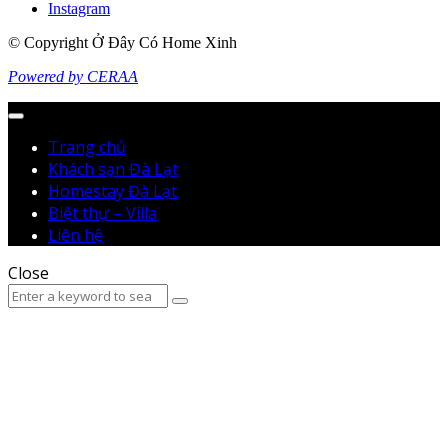
Instagram
© Copyright Ở Đây Có Home Xinh
Powered by CERAA
Menu
Trang chủ
Khách sạn Đà Lạt
Homestay Đà Lạt
Biệt thự – Villa
Liên hệ
Close
Search
Search
for: