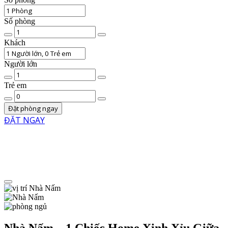
Số phòng
Chất
lượng
Khách
phòng
Người lớn
Số
lượng
Trẻ em
người
Số
lớn
trẻ
Đặt phòng ngay
em
ĐẶT NGAY
Menu
Nhà Nấm – 1 Chiếc Home Xinh Xỉu Giữa