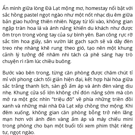
Ẩn mình giữa lòng Đà Lạt mộng mơ, homestay nổi bật với
sắc hồng pastel ngọt ngào như một nốt nhạc dịu êm giữa
bản giao hưởng thiên nhiên. Ngay từ lối vào, không gian
ngập tràn hoa lá và ánh nắng khiến du khách như được
ôm trọn trong vòng tay của sự bình yên. Ban công rực rỡ
sắc tím hoa giấy, sân vườn lát gạch sạch sẽ và dây đèn
treo nhẹ nhàng khẽ rung theo gió, tạo nên một khung
cảnh lý tưởng để nhâm nhi tách cà phê sáng hay trò
chuyện rì rầm lúc chiều buông.
Bước vào bên trong, từng căn phòng được chăm chút tỉ
mỉ với phong cách tối giản hiện đại, kết hợp hài hòa giữa
sắc trắng thanh lịch, sàn gỗ ấm áp và ánh đèn vàng dịu
nhẹ. Khung cửa sổ lớn không chỉ đón nắng sớm mà còn
mở ra một góc nhìn “triệu đô” về phía những triền đồi
xanh và những mái nhà Đà Lạt xếp chồng thơ mộng. Khi
đêm xuống, không gian căn phòng bỗng trở nên lãng
mạn hơn với ánh đèn vàng ấm áp và máy chiếu mini
trong phòng cho bạn một buổi tối xem phim thật riêng
tư, ngọt ngào.