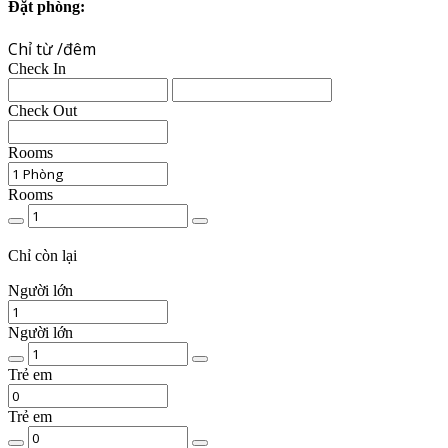
Đặt phòng:
Chỉ từ
/đêm
Check In
Check Out
Rooms
Rooms
Chất
lượng
phòng
Chỉ
còn lại
Người lớn
Người lớn
Số
lượng
Trẻ em
người
lớn
Trẻ em
Số