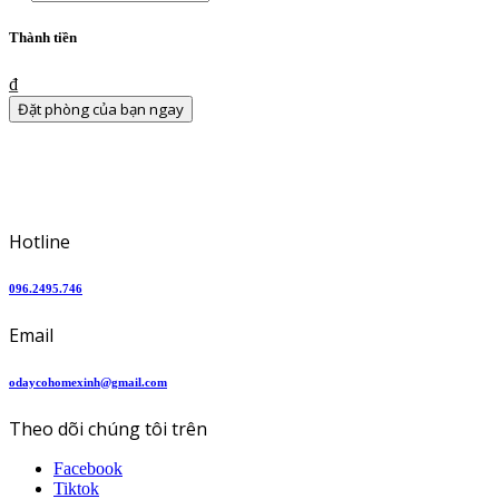
trẻ
em
View
Thành tiền
Details
₫
Đặt phòng của bạn ngay
Hotline
096.2495.746
Email
odaycohomexinh@gmail.com
Theo dõi chúng tôi trên
Facebook
Tiktok