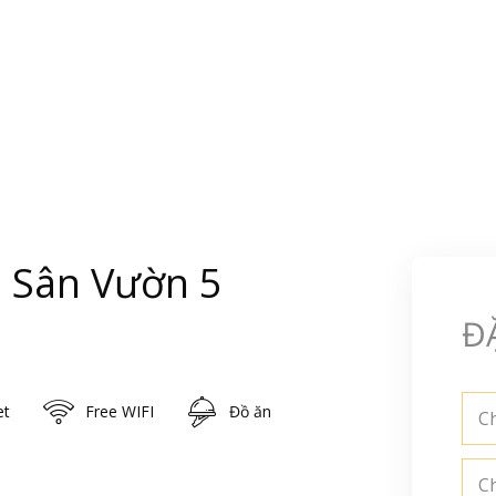
la Sân Vườn 5
Đ
et
Free WIFI
Đồ ăn
Ch
C