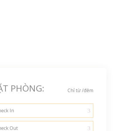
ẶT PHÒNG:
Chỉ từ
/đêm
eck In
heck Out