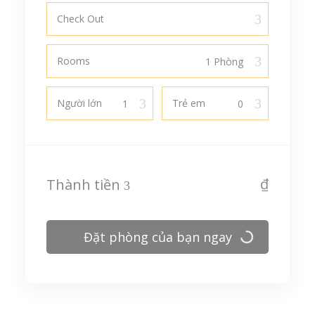
Check Out
Rooms
Người lớn
Trẻ em
₫
Thành tiền
Đặt phòng của bạn ngay