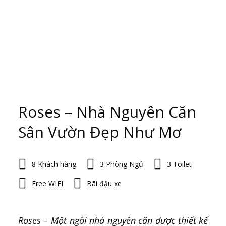
Roses – Nhà Nguyên Căn
Sân Vườn Đẹp Như Mơ
8 Khách hàng
3 Phòng Ngủ
3 Toilet
Free WIFI
Bãi đậu xe
Roses – Một ngôi nhà nguyên căn được thiết kế