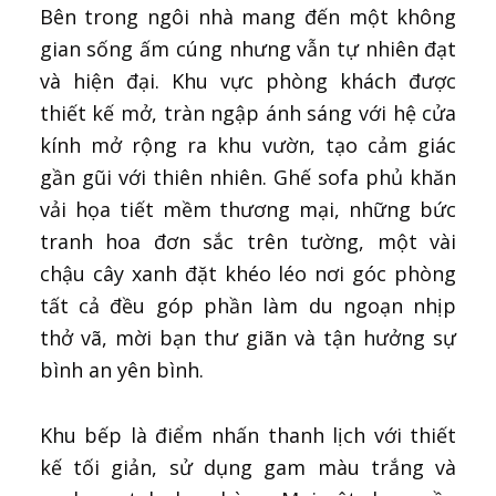
Bên trong ngôi nhà mang đến một không
gian sống ấm cúng nhưng vẫn tự nhiên đạt
và hiện đại. Khu vực phòng khách được
thiết kế mở, tràn ngập ánh sáng với hệ cửa
kính mở rộng ra khu vườn, tạo cảm giác
gần gũi với thiên nhiên. Ghế sofa phủ khăn
vải họa tiết mềm thương mại, những bức
tranh hoa đơn sắc trên tường, một vài
chậu cây xanh đặt khéo léo nơi góc phòng
tất cả đều góp phần làm du ngoạn nhịp
thở vã, mời bạn thư giãn và tận hưởng sự
bình an yên bình.
Khu bếp là điểm nhấn thanh lịch với thiết
kế tối giản, sử dụng gam màu trắng và