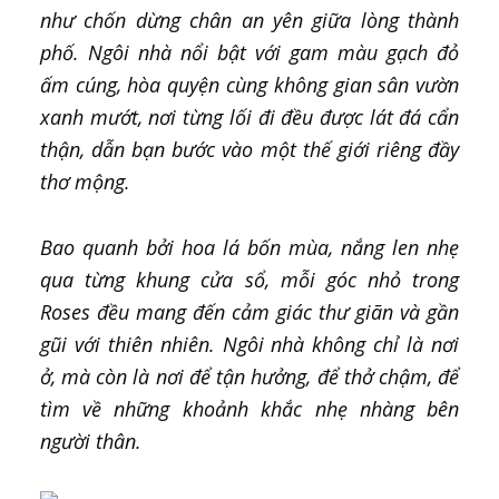
như chốn dừng chân an yên giữa lòng thành
phố. Ngôi nhà nổi bật với gam màu gạch đỏ
ấm cúng, hòa quyện cùng không gian sân vườn
xanh mướt, nơi từng lối đi đều được lát đá cẩn
thận, dẫn bạn bước vào một thế giới riêng đầy
thơ mộng.
Bao quanh bởi hoa lá bốn mùa, nắng len nhẹ
qua từng khung cửa sổ, mỗi góc nhỏ trong
Roses đều mang đến cảm giác thư giãn và gần
gũi với thiên nhiên. Ngôi nhà không chỉ là nơi
ở, mà còn là nơi để tận hưởng, để thở chậm, để
tìm về những khoảnh khắc nhẹ nhàng bên
người thân.