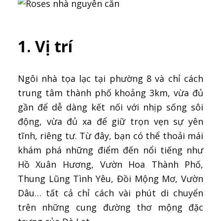
1. Vị trí
Ngôi nhà tọa lạc tại phường 8 và chỉ cách
trung tâm thành phố khoảng 3km, vừa đủ
gần để dễ dàng kết nối với nhịp sống sôi
động, vừa đủ xa để giữ trọn vẹn sự yên
tĩnh, riêng tư. Từ đây, bạn có thể thoải mái
khám phá những điểm đến nổi tiếng như
Hồ Xuân Hương, Vườn Hoa Thành Phố,
Thung Lũng Tình Yêu, Đồi Mộng Mơ, Vườn
Dâu… tất cả chỉ cách vài phút di chuyển
trên những cung đường thơ mộng đặc