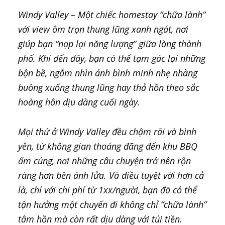
Windy Valley – Một chiếc homestay “chữa lành”
với view ôm trọn thung lũng xanh ngát, nơi
giúp bạn “nạp lại năng lượng” giữa lòng thành
phố. Khi đến đây, bạn có thể tạm gác lại những
bộn bề, ngắm nhìn ánh bình minh nhẹ nhàng
buông xuống thung lũng hay thả hồn theo sắc
hoàng hôn dịu dàng cuối ngày.
Mọi thứ ở Windy Valley đều chậm rãi và bình
yên, từ không gian thoáng đãng đến khu BBQ
ấm cúng, nơi những câu chuyện trở nên rộn
ràng hơn bên ánh lửa. Và điều tuyệt vời hơn cả
là, chỉ với chi phí từ 1xx/người, bạn đã có thể
tận hưởng một chuyến đi không chỉ “chữa lành”
tâm hồn mà còn rất dịu dàng với túi tiền.