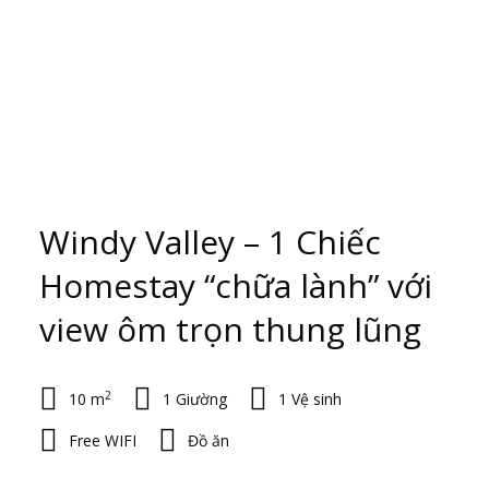
Windy Valley – 1 Chiếc
Homestay “chữa lành” với
view ôm trọn thung lũng
2
10 m
1 Giường
1 Vệ sinh
Free WIFI
Đồ ăn