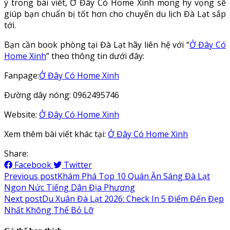
ý trong bài viết, Ở Đây Có Home Xinh mong hy vọng sẽ
giúp bạn chuẩn bị tốt hơn cho chuyến du lịch Đà Lạt sắp
tới.
Bạn cần book phòng tại Đà Lạt hãy liên hệ với “
Ở Đây Có
Home Xinh
” theo thông tin dưới đây:
Fanpage:
Ở Đây Có Home Xinh
Đường dây nóng: 0962495746
Website:
Ở Đây Có Home Xinh
Xem thêm bài viết khác tại:
Ở Đây Có Home Xinh
Share:
Facebook
Twitter
Điều
Previous post
Khám Phá Top 10 Quán Ăn Sáng Đà Lạt
Ngon Nức Tiếng Dân Địa Phương
hướng
Next post
Du Xuân Đà Lạt 2026: Check In 5 Điểm Đến Đẹp
bài
Nhất Không Thể Bỏ Lỡ
viết