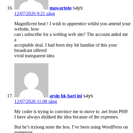
says:
mawartoto
12/07/2026 9:21 sáng
Magnificent beat ! I wish to apprentice whilst you amend your
website, how
can i subscribe for a weblog web site? The account aided me
a
acceptable deal. I had been tiny bit familiar of this your
broadcast offered
vivid transparent idea
says:
arsip hk hari ini
12/07/2026 11:08 sáng
My coder is trying to convince me to move to .net from PHP.
I have always disliked the idea because of the expenses.
But he’s tryiong none the less. I’ve been using WordPress on
numerous