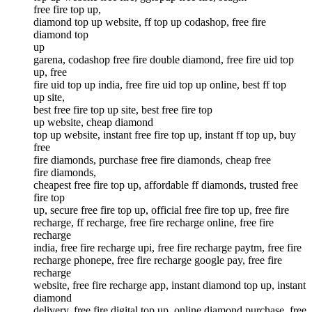
free fire top up,
diamond top up website, ff top up codashop, free fire
diamond top
up
garena, codashop free fire double diamond, free fire uid top
up, free
fire uid top up india, free fire uid top up online, best ff top
up site,
best free fire top up site, best free fire top
up website, cheap diamond
top up website, instant free fire top up, instant ff top up, buy
free
fire diamonds, purchase free fire diamonds, cheap free
fire diamonds,
cheapest free fire top up, affordable ff diamonds, trusted free
fire top
up, secure free fire top up, official free fire top up, free fire
recharge, ff recharge, free fire recharge online, free fire
recharge
india, free fire recharge upi, free fire recharge paytm, free fire
recharge phonepe, free fire recharge google pay, free fire
recharge
website, free fire recharge app, instant diamond top up, instant
diamond
delivery, free fire digital top up, online diamond purchase, free