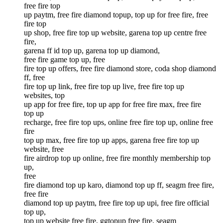
free fire top
up paytm, free fire diamond topup, top up for free fire, free
fire top
up shop, free fire top up website, garena top up centre free
fire,
garena ff id top up, garena top up diamond,
free fire game top up, free
fire top up offers, free fire diamond store, coda shop diamond
ff, free
fire top up link, free fire top up live, free fire top up
websites, top
up app for free fire, top up app for free fire max, free fire
top up
recharge, free fire top ups, online free fire top up, online free
fire
top up max, free fire top up apps, garena free fire top up
website, free
fire airdrop top up online, free fire monthly membership top
up,
free
fire diamond top up karo, diamond top up ff, seagm free fire,
free fire
diamond top up paytm, free fire top up upi, free fire official
top up,
top up website free fire, ggtopup free fire, seagm