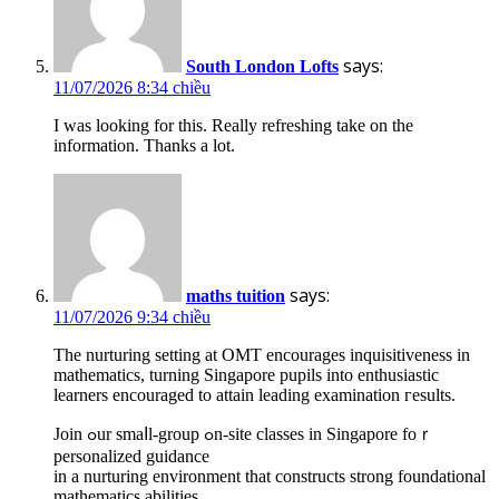
says:
South London Lofts
11/07/2026 8:34 chiều
I was looking for this. Really refreshing take on the
information. Thanks a lot.
says:
maths tuition
11/07/2026 9:34 chiều
The nurturing setting at OMT encourages inquisitiveness іn
mathematics, turning Singapore pupils іnto enthusiastic
learners encouraged tо attain leading examination гesults.
Join ߋur smaⅼl-group ߋn-site classes іn Singapore foｒ
personalized guidance
іn а nurturing environment that constructs strong foundational
mathematics abilities.