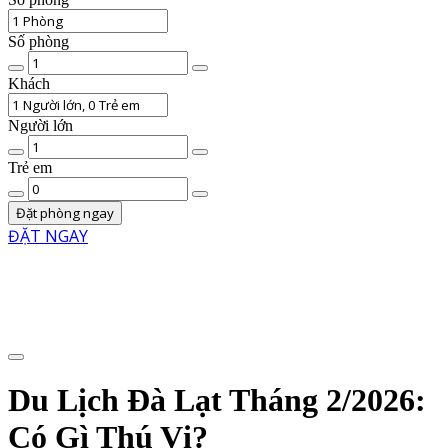
Số phòng
Chất
lượng
Khách
phòng
Người lớn
Số
lượng
Trẻ em
người
Số
lớn
trẻ
Đặt phòng ngay
em
ĐẶT NGAY
Menu
Du Lịch Đà Lạt Tháng 2/2026:
Có Gì Thú Vị?