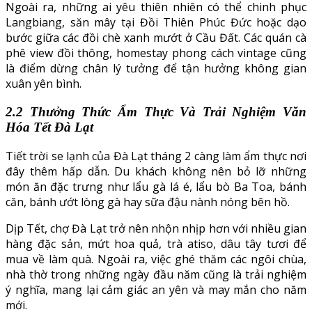
Ngoài ra, những ai yêu thiên nhiên có thể chinh phục
Langbiang, săn mây tại Đồi Thiên Phúc Đức hoặc dạo
bước giữa các đồi chè xanh mướt ở Cầu Đất. Các quán cà
phê view đồi thông, homestay phong cách vintage cũng
là điểm dừng chân lý tưởng để tận hưởng không gian
xuân yên bình.
2.2 Thưởng Thức Ẩm Thực Và Trải Nghiệm Văn
Hóa Tết Đà Lạt
Tiết trời se lạnh của Đà Lạt tháng 2 càng làm ẩm thực nơi
đây thêm hấp dẫn. Du khách không nên bỏ lỡ những
món ăn đặc trưng như lẩu gà lá é, lẩu bò Ba Toa, bánh
căn, bánh ướt lòng gà hay sữa đậu nành nóng bên hồ.
Dịp Tết, chợ Đà Lạt trở nên nhộn nhịp hơn với nhiều gian
hàng đặc sản, mứt hoa quả, trà atiso, dâu tây tươi để
mua về làm quà. Ngoài ra, việc ghé thăm các ngôi chùa,
nhà thờ trong những ngày đầu năm cũng là trải nghiệm
ý nghĩa, mang lại cảm giác an yên và may mắn cho năm
mới.