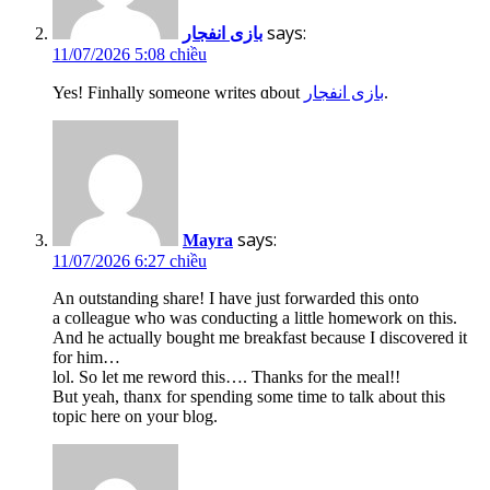
says:
بازی انفجار
11/07/2026 5:08 chiều
Yes! Finhally someone writes ɑbout
بازی انفجار
.
says:
Mayra
11/07/2026 6:27 chiều
An outstanding share! I have just forwarded this onto
a colleague who was conducting a little homework on this.
And he actually bought me breakfast because I discovered it
for him…
lol. So let me reword this…. Thanks for the meal!!
But yeah, thanx for spending some time to talk about this
topic here on your blog.